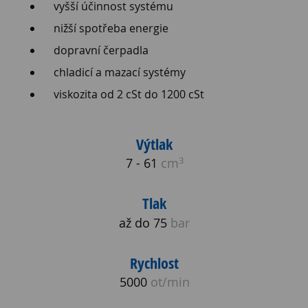
vyšší účinnost systému
nižší spotřeba energie
dopravní čerpadla
chladicí a mazací systémy
viskozita od 2 cSt do 1200 cSt
Výtlak
3
7 - 61
cm
Tlak
až do 75
bar
Rychlost
5000
ot/min