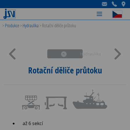
-
-
-
>
Produkce
>
Hydraulika
>
Rotační děliče průtoku
Hydraulika
Rotační děliče průtoku
až 6 sekcí