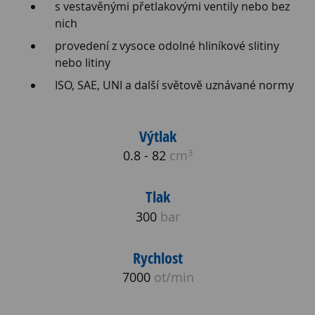
s vestavěnými přetlakovými ventily nebo bez
nich
provedení z vysoce odolné hliníkové slitiny
nebo litiny
ISO, SAE, UNI a další světově uznávané normy
Výtlak
3
0.8 - 82
cm
Tlak
300
bar
Rychlost
7000
ot/min