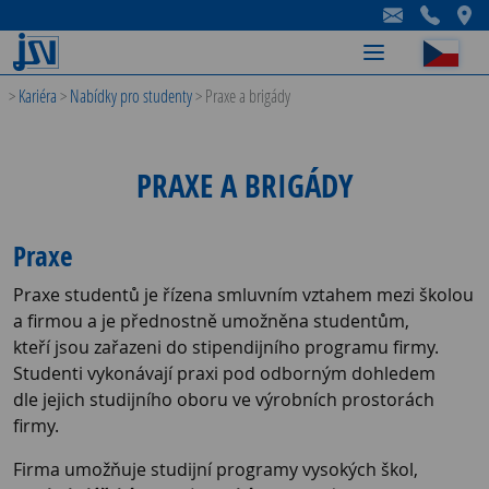
-
-
-
>
Kariéra
>
Nabídky pro studenty
>
Praxe a brigády
PRAXE A BRIGÁDY
Praxe
Praxe studentů je řízena smluvním vztahem mezi školou
a firmou a je přednostně umožněna studentům,
kteří jsou zařazeni do stipendijního programu firmy.
Studenti vykonávají praxi pod odborným dohledem
dle jejich studijního oboru ve výrobních prostorách
firmy.
Firma umožňuje studijní programy vysokých škol,