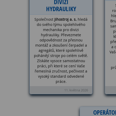
DIVIZI
HYDRAULIKY
ro
hl
Společnost
Jihostroj a. s.
hledá
Bru
do svého týmu spolehlivého
sam
mechanika pro divizi
p
hydrauliky. Převezmete
k
odpovědnost za přesnou
pře
montáž a zkoušení čerpadel a
a 
agregátů, které spolehlivě
Vaš
pohánějí stroje po celém světě.
Získáte vysoce samostatnou
práci, při které se cení Vaše
pr
řemeslná zručnost, pečlivost a
vysoký standard odvedené
práce.
11. května 2026
OPERÁTO