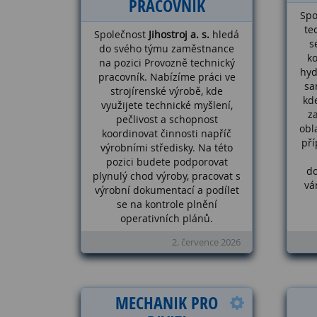
PRACOVNÍK
Spo
te
Společnost
Jihostroj a. s.
hledá
s
do svého týmu zaměstnance
k
na pozici Provozně technický
hyd
pracovník. Nabízíme práci ve
sa
strojírenské výrobě, kde
kd
využijete technické myšlení,
z
pečlivost a schopnost
obl
koordinovat činnosti napříč
pří
výrobními středisky. Na této
pozici budete podporovat
d
plynulý chod výroby, pracovat s
vá
výrobní dokumentací a podílet
se na kontrole plnění
operativních plánů.
2. července 2026
MECHANIK PRO