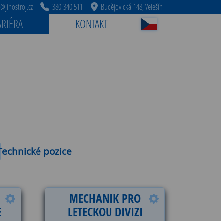
jihostroj.cz
380 340 511
Budějovická 148, Velešín
ARIÉRA
KONTAKT
nás
echnické pozice
MECHANIK PRO
E
LETECKOU DIVIZI