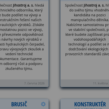
lečnost
Jihostroj a. s.
hledá
Společnost
Jihostroj a. s.
hl
chnického odborníka, který
do svého týmu vhodnéh
e bude podílet na vývoji a
kandidáta na pozici
onstrukčním řešení našich
manipulačního dělníka
raulických výrobků. Získáte
Nabízíme samostatnou pr
mostatnou pozici ve vývoji,
ve stabilní společnosti, p
e převezmete odpovědnost
které budete zajišťovat pr
a návrhy nových výrobků v
vodohospodářských
asti hydraulických čerpadel,
technologií a podílet se 
pravu vývojových zkoušek a
dodržování ekologických
vedení technické
provozních standardů záv
okumentace. Garantujeme
m odborný růst a podporu
zkušeného týmu.
7. června 2026
11. května
BRUSIČ
KONSTRUKTÉR