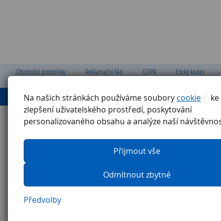
Obchodní podmínky
Reklamační řád
GDPR
Etický kodex
Ochrana oznamovatelů
Pravidla pro externí firmy
Na našich stránkách používáme soubory
cookie
ke
zlepšení uživatelského prostředí, poskytování
personalizovaného obsahu a analýze naší návštěvnos
Přijmout vše
Odmítnout zbytné
Předvolby