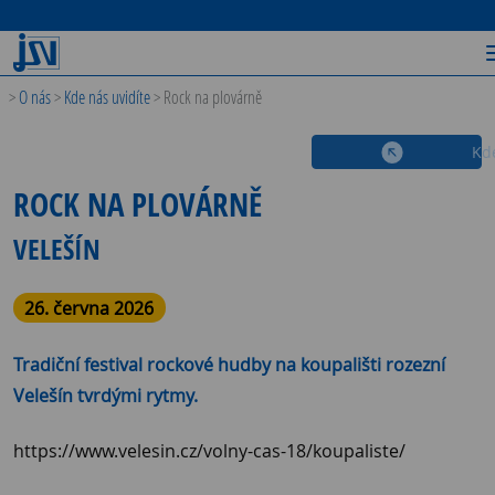
>
O nás
>
Kde nás uvidíte
>
Rock na plovárně
Kde
ROCK NA PLOVÁRNĚ
VELEŠÍN
26. června 2026
Tradiční festival rockové hudby na koupališti rozezní
Velešín tvrdými rytmy.
https://www.velesin.cz/volny-cas-18/koupaliste/