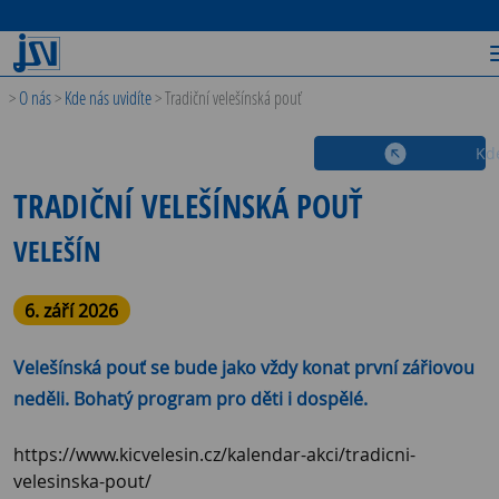
>
O nás
>
Kde nás uvidíte
>
Tradiční velešínská pouť
Kde
TRADIČNÍ VELEŠÍNSKÁ POUŤ
VELEŠÍN
6. září 2026
Velešínská pouť se bude jako vždy konat první zářiovou
neděli. Bohatý program pro děti i dospělé.
https://www.kicvelesin.cz/kalendar-akci/tradicni-
velesinska-pout/