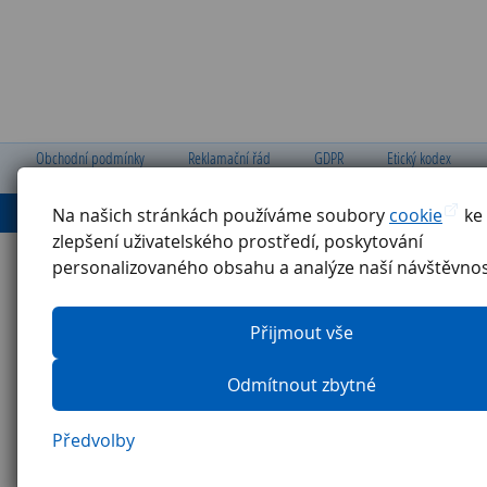
Obchodní podmínky
Reklamační řád
GDPR
Etický kodex
Ochrana oznamovatelů
Pravidla pro externí firmy
Na našich stránkách používáme soubory
cookie
ke
zlepšení uživatelského prostředí, poskytování
personalizovaného obsahu a analýze naší návštěvnos
Přijmout vše
Odmítnout zbytné
Předvolby