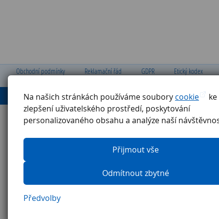
Obchodní podmínky
Reklamační řád
GDPR
Etický kodex
Ochrana oznamovatelů
Pravidla pro externí firmy
Na našich stránkách používáme soubory
cookie
ke
zlepšení uživatelského prostředí, poskytování
personalizovaného obsahu a analýze naší návštěvnos
Přijmout vše
Odmítnout zbytné
Předvolby