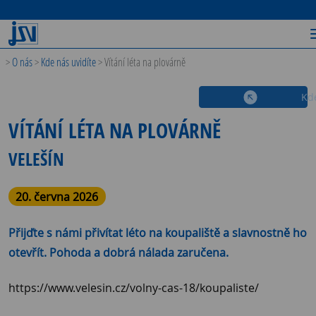
>
O nás
>
Kde nás uvidíte
>
Vítání léta na plovárně
Kde
VÍTÁNÍ LÉTA NA PLOVÁRNĚ
VELEŠÍN
20. června 2026
Přijďte s námi přivítat léto na koupaliště a slavnostně ho
otevřít. Pohoda a dobrá nálada zaručena.
https://www.velesin.cz/volny-cas-18/koupaliste/