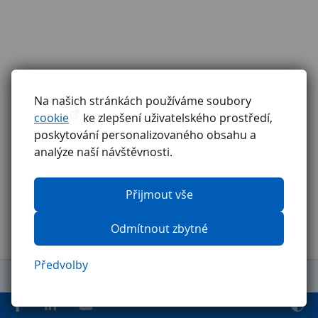
Na našich stránkách používáme soubory
cookie
ke zlepšení uživatelského prostředí,
poskytování personalizovaného obsahu a
analýze naší návštěvnosti.
Přijmout vše
Odmítnout zbytné
Předvolby
Obchodní podmínky
Reklamační řád
GDPR
Etický kodex
Ochrana oznamovatelů
Pravidla pro externí firmy