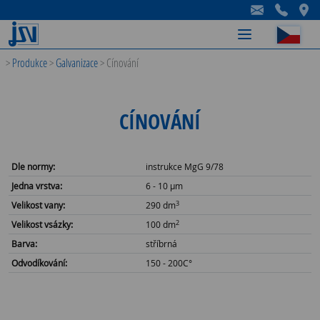
-
-
-
>
Produkce
>
Galvanizace
>
Cínování
CÍNOVÁNÍ
Dle normy:
instrukce MgG 9/78
Jedna vrstva:
6 - 10 µm
3
Velikost vany:
290 dm
2
Velikost vsázky:
100 dm
Barva:
stříbrná
Odvodíkování:
150 - 200C°