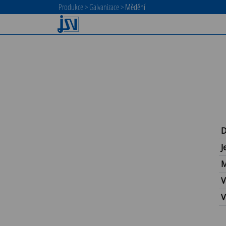
Produkce
>
Galvanizace
>
Mědění
D
J
M
V
V