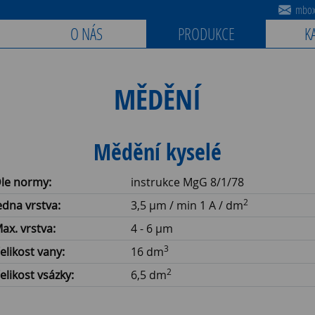
mbox@
O NÁS
PRODUKCE
K
MĚDĚNÍ
Mědění kyselé
le normy:
instrukce MgG 8/1/78
2
edna vrstva:
3,5 µm / min 1 A / dm
ax. vrstva:
4 - 6 µm
3
elikost vany:
16 dm
2
elikost vsázky:
6,5 dm