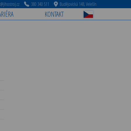
jihostroj.cz
380 340 511
Budějovická 148, Velešín
ARIÉRA
KONTAKT