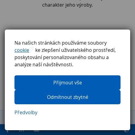
charakter jeho výroby.
Na našich stránkách používáme soubory
cookie
ke zlepšení uživatelského prostředí,
poskytování personalizovaného obsahu a
analýze naší návštěvnosti.
Přijmout vše
Odmítnout zbytné
Předvolby
Obchodní podmínky
Reklamační řád
GDPR
Etický kodex
Ochrana oznamovatelů
Pravidla pro externí firmy