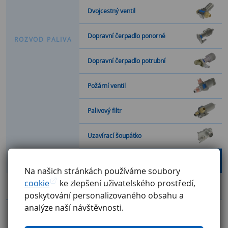
Dvojcestný ventil
Dopravní čerpadlo ponorné
R
O
Z
V
O
D
P
A
L
I
V
A
Dopravní čerpadlo potrubní
Požární ventil
Palivový filtr
Uzavírací šoupátko
Elektromagnetický ventil paliva
Na našich stránkách používáme soubory
cookie
ke zlepšení uživatelského prostředí,
Celkový přehled
poskytování personalizovaného obsahu a
analýze naší návštěvnosti.
Katalog