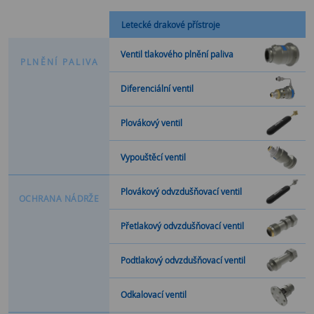
Letecké drakové přístroje
Ventil tlakového plnění paliva
P
L
N
Ě
N
Í
P
A
L
I
V
A
Diferenciální ventil
Plovákový ventil
Vypouštěcí ventil
Plovákový odvzdušňovací ventil
O
C
H
R
A
N
A
N
Á
D
R
Ž
E
Přetlakový odvzdušňovací ventil
Podtlakový odvzdušňovací ventil
Odkalovací ventil