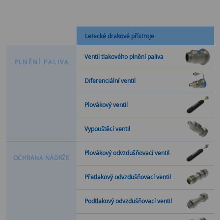
Letecké drakové přístroje
Ventil tlakového plnění paliva
P
L
N
Ě
N
Í
P
A
L
I
V
A
Diferenciální ventil
Plovákový ventil
Vypouštěcí ventil
Plovákový odvzdušňovací ventil
O
C
H
R
A
N
A
N
Á
D
R
Ž
E
Přetlakový odvzdušňovací ventil
Podtlakový odvzdušňovací ventil