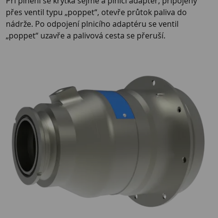
Při plnění se krytka sejme a plnicí adaptér, připojený
přes ventil typu „poppet“, otevře průtok paliva do
nádrže. Po odpojení plnicího adaptéru se ventil
„poppet“ uzavře a palivová cesta se přeruší.