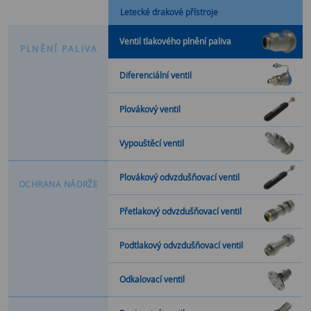
Letecké drakové přístroje
Ventil tlakového plnění paliva
P
L
N
Ě
N
Í
P
A
L
I
V
A
Diferenciální ventil
Plovákový ventil
Vypouštěcí ventil
Plovákový odvzdušňovací ventil
O
C
H
R
A
N
A
N
Á
D
R
Ž
E
Přetlakový odvzdušňovací ventil
Podtlakový odvzdušňovací ventil
Odkalovací ventil