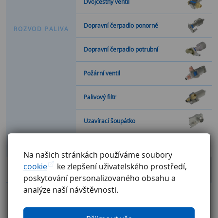
Dvojcestný ventil
Dopravní čerpadlo ponorné
R
O
Z
V
O
D
P
A
L
I
V
A
Dopravní čerpadlo potrubní
Požární ventil
Palivový filtr
Uzavírací šoupátko
Elektromagnetický ventil paliva
Na našich stránkách používáme soubory
cookie
ke zlepšení uživatelského prostředí,
Celkový přehled
poskytování personalizovaného obsahu a
analýze naší návštěvnosti.
Katalog