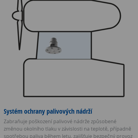
Systém ochrany palivových nádrží
Zabraňuje poškození palivové nádrže způsobené
změnou okolního tlaku v závislosti na teplotě, případně
spotřebou paliva během letu, zajišťuje bezpečný provoz