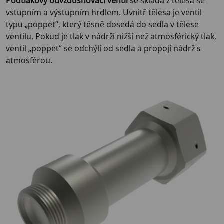
Podtlakový odvzdušňovací ventil
se skládá z tělesa se
vstupním a výstupním hrdlem. Uvnitř tělesa je ventil
typu „poppet“, který těsně dosedá do sedla v tělese
ventilu. Pokud je tlak v nádrži nižší než atmosférický tlak,
ventil „poppet“ se odchýlí od sedla a propojí nádrž s
atmosférou.