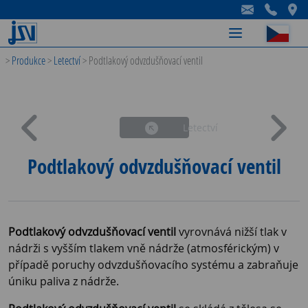
-
-
-
>
Produkce
>
Letectví
>
Podtlakový odvzdušňovací ventil
Letectví
Podtlakový odvzdušňovací ventil
Podtlakový odvzdušňovací ventil
vyrovnává nižší tlak v
nádrži s vyšším tlakem vně nádrže (atmosférickým) v
případě poruchy odvzdušňovacího systému a zabraňuje
úniku paliva z nádrže.