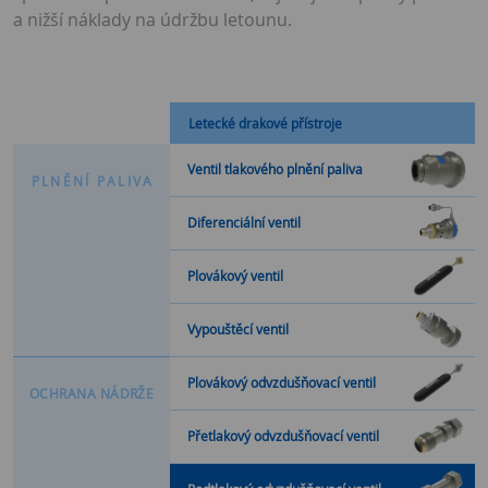
a nižší náklady na údržbu letounu.
Letecké drakové přístroje
Ventil tlakového plnění paliva
P
L
N
Ě
N
Í
P
A
L
I
V
A
Diferenciální ventil
Plovákový ventil
Vypouštěcí ventil
Plovákový odvzdušňovací ventil
O
C
H
R
A
N
A
N
Á
D
R
Ž
E
Přetlakový odvzdušňovací ventil